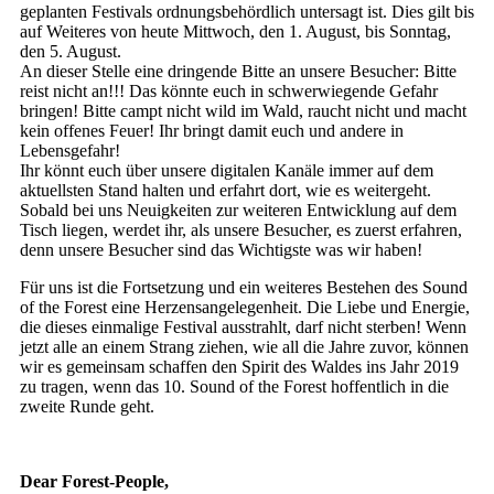
geplanten Festivals ordnungsbehördlich untersagt ist. Dies gilt bis
auf Weiteres von heute Mittwoch, den 1. August, bis Sonntag,
den 5. August.
An dieser Stelle eine dringende Bitte an unsere Besucher: Bitte
reist nicht an!!! Das könnte euch in schwerwiegende Gefahr
bringen! Bitte campt nicht wild im Wald, raucht nicht und macht
kein offenes Feuer! Ihr bringt damit euch und andere in
Lebensgefahr!
Ihr könnt euch über unsere digitalen Kanäle immer auf dem
aktuellsten Stand halten und erfahrt dort, wie es weitergeht.
Sobald bei uns Neuigkeiten zur weiteren Entwicklung auf dem
Tisch liegen, werdet ihr, als unsere Besucher, es zuerst erfahren,
denn unsere Besucher sind das Wichtigste was wir haben!
Für uns ist die Fortsetzung und ein weiteres Bestehen des Sound
of the Forest eine Herzensangelegenheit. Die Liebe und Energie,
die dieses einmalige Festival ausstrahlt, darf nicht sterben! Wenn
jetzt alle an einem Strang ziehen, wie all die Jahre zuvor, können
wir es gemeinsam schaffen den Spirit des Waldes ins Jahr 2019
zu tragen, wenn das 10. Sound of the Forest hoffentlich in die
zweite Runde geht.
Dear Forest-People,