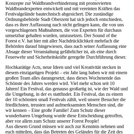
Konzepte zur Waldbrandverhinderung mit promovierten
Waldbrandexperten entwickelt und mit vereinten Kräften das
Festivalgelände bautechnisch abgesichert. Die zuständige
Ordnungsbehörde Stadt Oberzent hat sich jedoch entschieden,
dass es ihrer Auffassung nach nicht gelingen kann, die von uns
vorgeschlagenen Maßnahmen, die von Experten für durchaus
umsetzbar gehalten wurden, umzusetzen. Der Sound of the
Forest e.V. hat hier mit aller Nachdrücklichkeit mehrfach die
Behörden darauf hingewiesen, dass nach seiner Auffassung eine
Absage dieser Veranstaltung gefährlicher ist, als eine durch
Feuerwehr und Sicherheitskräfte geregelte Durchführung dieser.
Hochkarätige Acts, neue Ideen und viel Kreativität stecken in
diesem einzigartigen Projekt – ein Jahr lang haben wir mit einem
großen Team alles darangesetzt, dass dieses Wochenende das
Schönste des Jahres werden wird. Viel mehr schon seit 10
Jahren! Ein Festival, das genauso großartig ist, wie der Wald und
die Umgebung, in der es stattfindet. Ein Festival, das zu einem
der 10 schönsten small Festivals zählt, weil unsere Besucher die
friedlichsten, treusten und aufmerksamsten Menschen sind, die
wir kennen – Eine große Familie! Zum Schutz dieser
wunderbaren Umgebung wurde diese Entscheidung getroffen,
aber vor allem zum Schutz unserer Forest People!
Aus diesem Grund müssen wir auch zur Kenntnis nehmen und
euch mitteilen, dass das Betreten des Geländes für die Zeit des