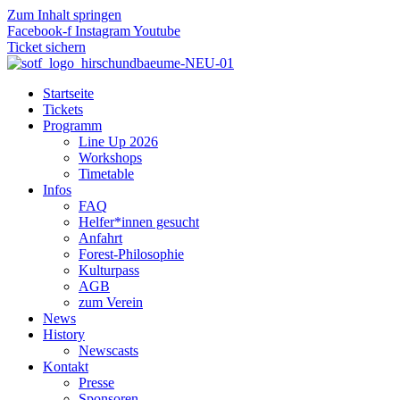
Zum Inhalt springen
Facebook-f
Instagram
Youtube
Ticket sichern
Startseite
Tickets
Programm
Line Up 2026
Workshops
Timetable
Infos
FAQ
Helfer*innen gesucht
Anfahrt
Forest-Philosophie
Kulturpass
AGB
zum Verein
News
History
Newscasts
Kontakt
Presse
Sponsoren