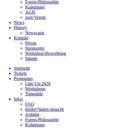
Forest-Philosophie
Kulturpass
AGB
zum Verein
News
History
Newscasts
Kontakt
Presse
Sponsoren
Workshop Bewerbung
Stände
Startseite
Tickets
Programm
Line Up 2026
Workshops
Timetable
Infos
FAQ
Helfer*innen gesucht
Anfahrt
Forest-Philosophie
Kulturpass