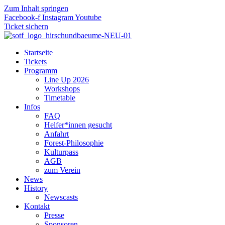
Zum Inhalt springen
Facebook-f
Instagram
Youtube
Ticket sichern
Startseite
Tickets
Programm
Line Up 2026
Workshops
Timetable
Infos
FAQ
Helfer*innen gesucht
Anfahrt
Forest-Philosophie
Kulturpass
AGB
zum Verein
News
History
Newscasts
Kontakt
Presse
Sponsoren