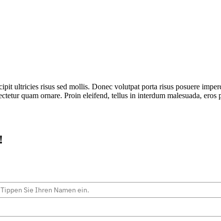
pit ultricies risus sed mollis. Donec volutpat porta risus posuere imper
ctetur quam ornare. Proin eleifend, tellus in interdum malesuada, eros 
!
Vollständiger Name
E-Mail*