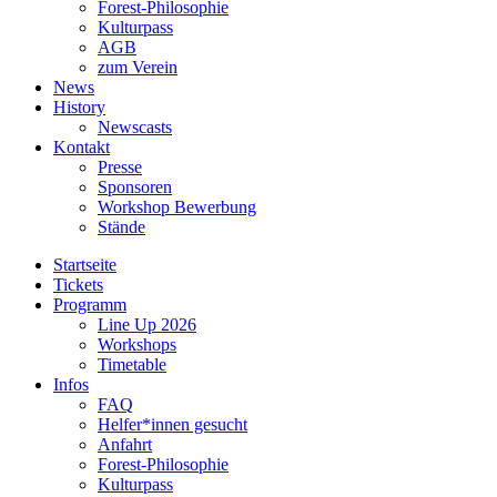
Forest-Philosophie
Kulturpass
AGB
zum Verein
News
History
Newscasts
Kontakt
Presse
Sponsoren
Workshop Bewerbung
Stände
Startseite
Tickets
Programm
Line Up 2026
Workshops
Timetable
Infos
FAQ
Helfer*innen gesucht
Anfahrt
Forest-Philosophie
Kulturpass